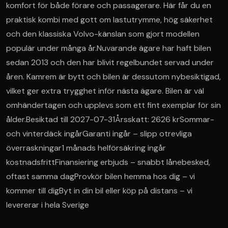
komfort för både förare och passagerare. Här får du en 
praktisk kombi med gott om lastutrymme, hög säkerhet 
och den klassiska Volvo-känslan som gjort modellen 
populär under många år.Nuvarande ägare har haft bilen 
sedan 2013 och den har blivit regelbundet servad under 
åren. Kamrem är bytt och bilen är dessutom nybesiktigad, 
vilket ger extra trygghet inför nästa ägare. Bilen är väl 
omhändertagen och upplevs som ett fint exemplar för sin 
ålder.Besiktad till 2027-07-31Årsskatt: 2626 krSommar- 
och vinterdäck ingårGaranti ingår – slipp otrevliga 
överraskningar1 månads helförsäkring ingår 
kostnadsfrittFinansiering erbjuds – snabbt lånebesked, 
oftast samma dagProvkör bilen hemma hos dig – vi 
kommer till digByt in din bil eller köp på distans – vi 
levererar i hela Sverige