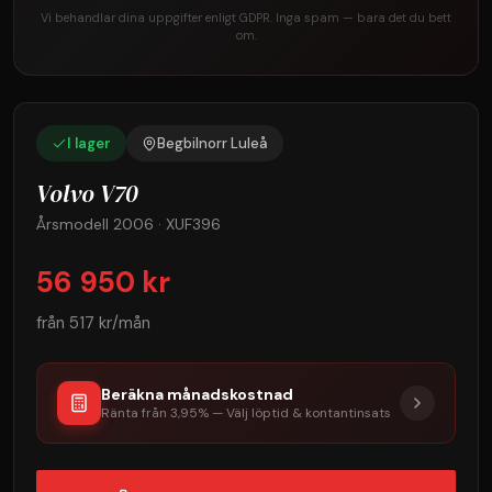
Vi behandlar dina uppgifter enligt GDPR. Inga spam — bara det du bett
om.
I lager
Begbilnorr Luleå
Volvo V70
Årsmodell 2006 · XUF396
56 950 kr
från
517 kr/mån
Beräkna månadskostnad
Ränta från 3,95% — Välj löptid & kontantinsats