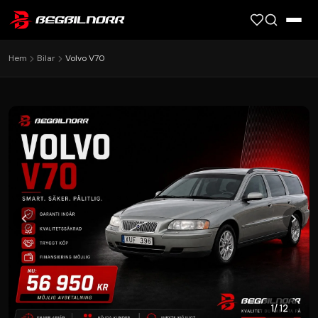
Ring oss: 0920-999 86
Hem
Bilar
Volvo V70
1
/ 12