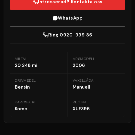
Intresserad? Kontakta oss
WhatsApp
Ring 0920-999 86
MILTAL
ÅRSMODELL
20 248 mil
2006
DRIVMEDEL
VÄXELLÅDA
Bensin
Manuell
KAROSSERI
REG.NR
Kombi
XUF396