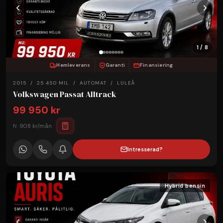
1 / 8
Hemleverans
Garanti
Finansiering
2015 / 25 450 MIL / AUTOMAT / LULEÅ
Volkswagen Passat Alltrack
99 950 kr
fr. 908 kr/mån
Intresserad?
Hybrid bensin