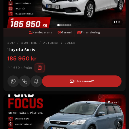
1 / 8
Hemleverans
Garanti
Finansiering
2017 / 4 261 MIL / AUTOMAT / LULEÅ
Toyota Auris
185 950 kr
fr. 1 689 kr/mån
Intresserad?
Diesel