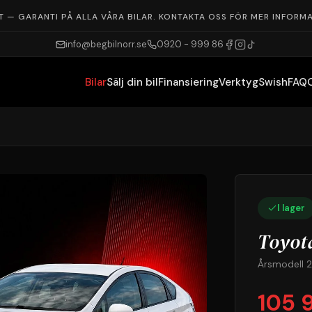
Ring oss: 0920-999 86
T — GARANTI PÅ ALLA VÅRA BILAR. KONTAKTA OSS FÖR MER INFORMA
info@begbilnorr.se
0920 - 999 86
Bilar
Sälj din bil
Finansiering
Verktyg
Swish
FAQ
I lager
Toyota
Årsmodell 2
105 