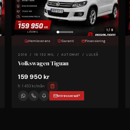
1 / 8
Hemleverans
Garanti
Finansiering
2016 / 16 152 MIL / AUTOMAT / LULEÅ
Volkswagen Tiguan
159 950 kr
fr. 1 453 kr/mån
Intresserad?