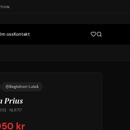
TION.
Om oss
Kontakt
Begbilnorr Luleå
 Prius
012 · NLR717
950 kr