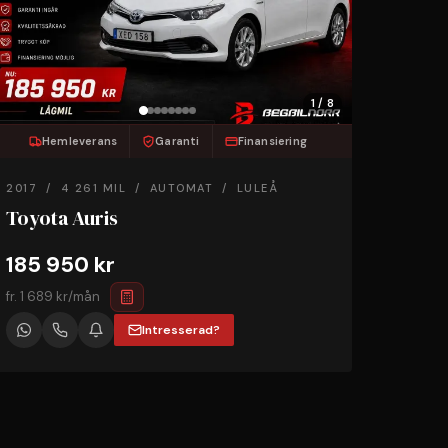
1 / 8
Hemleverans
Garanti
Finansiering
2017 / 4 261 MIL / AUTOMAT / LULEÅ
Toyota Auris
185 950 kr
fr. 1 689 kr/mån
Intresserad?