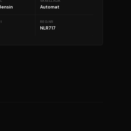
L
VÄXELLÅDA
Bensin
Automat
I
REG.NR
NLR717