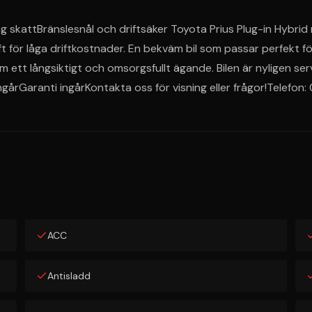
åg skattBränslesnål och driftsäker Toyota Prius Plug-in Hybr
 för låga driftkostnader. En bekväm bil som passar perfekt f
om ett långsiktigt och omsorgsfullt ägande. Bilen är nyligen se
gårGaranti ingårKontakta oss för visning eller frågor!Telefo
ACC
Antisladd