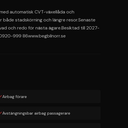
id med automatisk CVT-växellåda och 
ör både stadskörning och längre resor.Senaste 
rvad och redo för nästa ägare.Besiktad till 2027-
n: 0920-999 86www.begbilnorr.se
Airbag förare
Avstängningsbar airbag passagerare