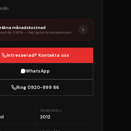
/mån
räkna månadskostnad
ta från 3,95% — Välj löptid & kontantinsats
Intresserad? Kontakta oss
WhatsApp
Ring 0920-999 86
ÅRSMODELL
il
2012