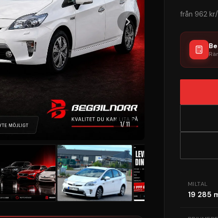
från
962 kr
Be
Rän
1
/ 11
MILTAL
19 285 m