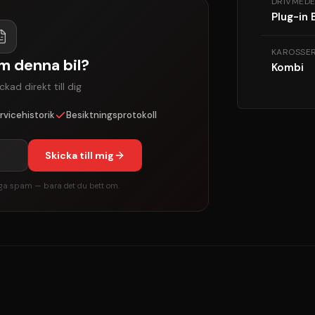
DRIVMEDE
Plug-in 
KAROSSER
om denna bil?
Kombi
kad direkt till dig
rvicehistorik
Besiktningsprotokoll
Skicka till mig
Inga spam — bara det du bett om.