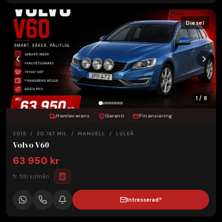
Diesel
1 / 8
Hemleverans
Garanti
Finansiering
2015 / 30 747 MIL / MANUELL / LULEÅ
Volvo V60
63 950 kr
fr. 581 kr/mån
Intresserad?