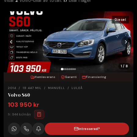
Visar
2
Volvo-bilar av totalt
17
bilar i lager
Diesel
1 / 8
Hemleverans
Garanti
Finansiering
2014 / 18 447 MIL / MANUELL / LULEÅ
Volvo S60
103 950 kr
fr. 944 kr/mån
Intresserad?