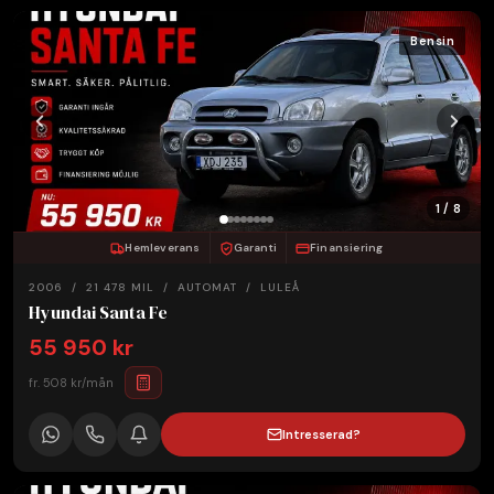
Bensin
1 / 8
Hemleverans
Garanti
Finansiering
2006 / 21 478 MIL / AUTOMAT / LULEÅ
Hyundai Santa Fe
55 950 kr
fr. 508 kr/mån
Intresserad?