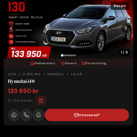
Bensin
1 / 8
Hemleverans
Garanti
Finansiering
2016 / 8 956 MIL / MANUELL / LULEÅ
Hyundai i40
133 950 kr
fr. 1 216 kr/mån
Intresserad?